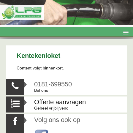
LPG

Onderhoud

Kentekenloket
Airco
Content volgt binnenkort.
Topboxen

0181-699550

Trekhaken
Bel ons
Kentekenloket
Offerte aanvragen

Contact
Geheel vrijblijvend
Volg ons ook op
