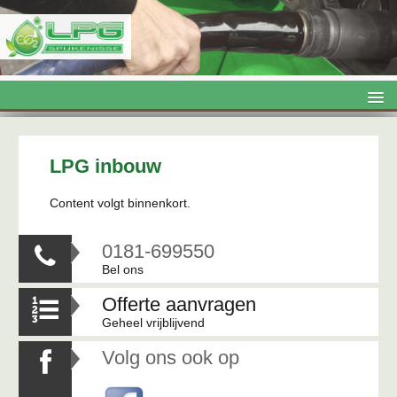
LPG

Onderhoud

LPG inbouw
Airco
Content volgt binnenkort.
Topboxen

0181-699550

Trekhaken
Bel ons
Kentekenloket
Offerte aanvragen

Contact
Geheel vrijblijvend
Volg ons ook op
