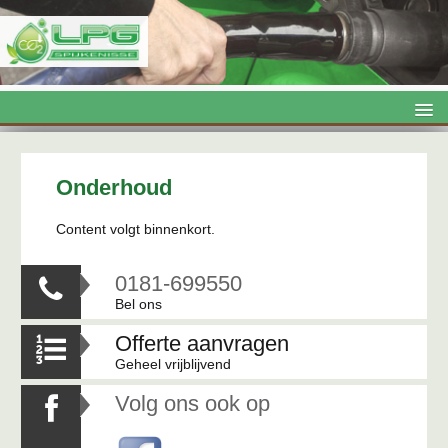
LPG

Onderhoud

Onderhoud
Airco
Content volgt binnenkort.
Topboxen

0181-699550

Trekhaken
Bel ons
Kentekenloket
Offerte aanvragen

Contact
Geheel vrijblijvend
Volg ons ook op
