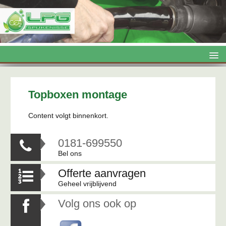
LPG

Onderhoud

Topboxen montage
Airco
Content volgt binnenkort.
Topboxen

0181-699550

Trekhaken
Bel ons
Kentekenloket
Offerte aanvragen

Contact
Geheel vrijblijvend
Volg ons ook op
