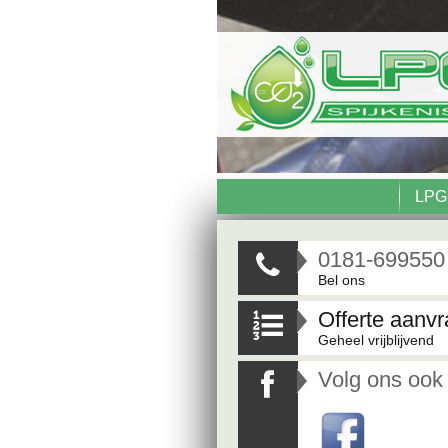
LPG
0181-699550

Bel ons
Offerte aanv

Geheel vrijblijvend
Volg ons ook
