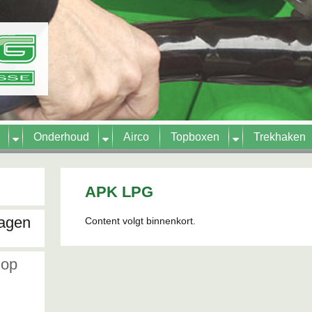

Onderhoud

Airco
Topboxen

Trekhaken
APK LPG
ragen
Content volgt binnenkort.
 op