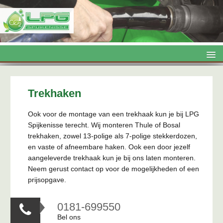
LPG

Onderhoud

Trekhaken
Airco
Ook voor de montage van een trekhaak kun je bij LPG
Spijkenisse terecht. Wij monteren Thule of Bosal
Topboxen

trekhaken, zowel 13-polige als 7-polige stekkerdozen,
Trekhaken
en vaste of afneembare haken. Ook een door jezelf
aangeleverde trekhaak kun je bij ons laten monteren.
Kentekenloket
Neem gerust contact op voor de mogelijkheden of een
prijsopgave.
Contact
0181-699550

Bel ons